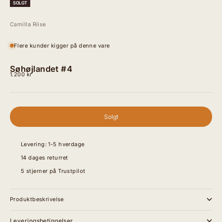
SOLGT
Camilla Riise
Flere kunder kigger på denne vare
Søhøjlandet #4
Salgspris
1.200 kr
Solgt
Levering: 1-5 hverdage
14 dages returret
5 stjerner på Trustpilot
Produktbeskrivelse
Leveringsbetingelser