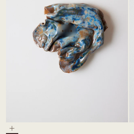
1
/
4
Zoom