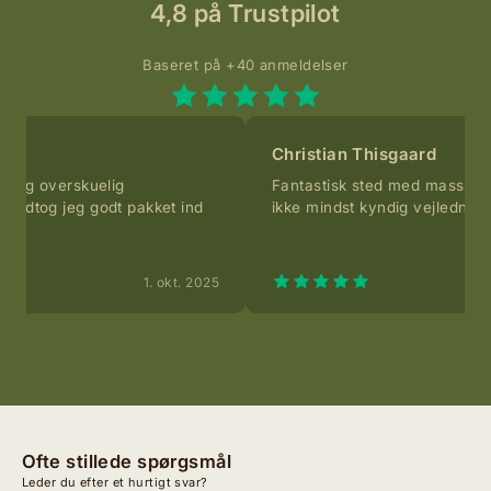
4,8 på Trustpilot
Baseret på +40 anmeldelser
Christian Thisgaard
em og overskuelig
Fantastisk sted med masser a
modtog jeg godt pakket ind
ikke mindst kyndig vejledning 
e.
1. okt. 2025
Ofte stillede spørgsmål
Leder du efter et hurtigt svar?