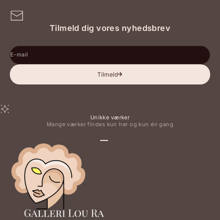
Tilmeld dig vores nyhedsbrev
E-mail
Tilmeld
Unikke værker
Mange værker findes kun her og kun én gang
Gå til element 1
Gå til element 2
Gå til element 3
Gå til element 4