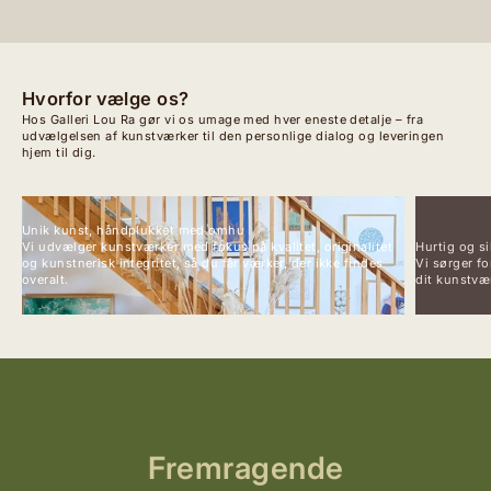
Hvorfor vælge os?
Hos Galleri Lou Ra gør vi os umage med hver eneste detalje – fra
udvælgelsen af kunstværker til den personlige dialog og leveringen
hjem til dig.
Unik kunst, håndplukket med omhu
Vi udvælger kunstværker med fokus på kvalitet, originalitet
Hurtig og si
og kunstnerisk integritet, så du får værker, der ikke findes
Vi sørger fo
overalt.
dit kunstvær
Fremragende