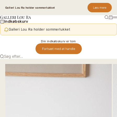
Spring til indhold
Læs mere
Galleri Lou Ra holder sommerlukket
Søg
Kurv
Galleri Lou Ra
M
Indkøbskurv
Galleri Lou Ra holder sommerlukket
Din indkøbskurv er tom
Fortsæt med at handle
Søg efter...