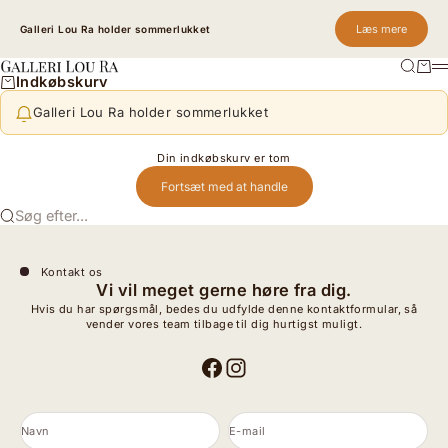
Spring til indhold
Læs mere
Galleri Lou Ra holder sommerlukket
Søg
Kurv
Galleri Lou Ra
M
Indkøbskurv
Galleri Lou Ra holder sommerlukket
Din indkøbskurv er tom
Fortsæt med at handle
Søg efter...
Kontakt os
Vi vil meget gerne høre fra dig.
Hvis du har spørgsmål, bedes du udfylde denne kontaktformular, så
vender vores team tilbage til dig hurtigst muligt.
Navn
E-mail