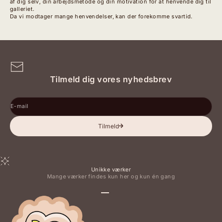
af dig selv, din arbejdsmetode og din motivation for at henvende dig til
galleriet.
Da vi modtager mange henvendelser, kan der forekomme svartid.
Tilmeld dig vores nyhedsbrev
E-mail
Tilmeld
Unikke værker
Mange værker findes kun her og kun én gang
Gå til element 1
Gå til element 2
Gå til element 3
Gå til element 4