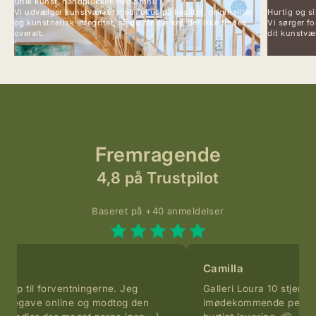
Unik kunst, håndplukket med omhu
Vi udvælger kunstværker med fokus på kvalitet, originalitet
Hurtig og si
og kunstnerisk integritet, så du får værker, der ikke findes
Vi sørger fo
overalt.
dit kunstvær
Fremragende
4,8 på Trustpilot
Baseret på +40 anmeldelser
Camilla
p til forventningerne. Jeg
Galleri Loura 10 stjerner. 
legave online og modtog den
imødekommende personer. S