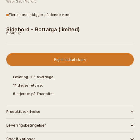
Wabi Sabi Nordic
Flere kunder kigger på denne vare
Sidebord - Bottarga (limited)
Salgspris
6.500 kr
Føj til indkøbskurv
Levering: 1-5 hverdage
14 dages returret
5 stjerner på Trustpilot
Produktbeskrivelse
Leveringsbetingelser
Specifikationer