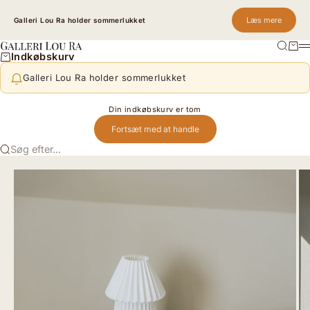
Spring til indhold
Læs mere
Galleri Lou Ra holder sommerlukket
Søg
Kurv
Galleri Lou Ra
M
Indkøbskurv
Galleri Lou Ra holder sommerlukket
Din indkøbskurv er tom
Fortsæt med at handle
Søg efter...