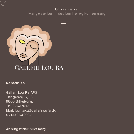
Unikke værker
Mange værker findes kun her og kun én gang
Gå til element 1
Gå til element 2
Gå til element 3
Gå til element 4
Kontakt os
Galleri Lou Ra APS
Thrigesvej 6, 18
8600 Silkeborg.
Tlf: 27637610
Mail: kontakt@galleriloura.dk
CVR:42532037
Åbningstider Silkeborg