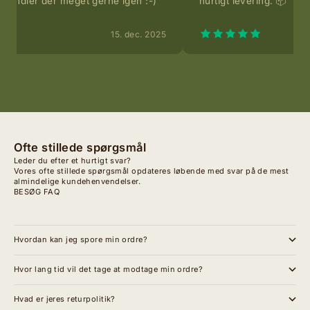
ndler der meget gerne igen :-)
hurtigt levering. 📦
15. dec. 2025
Ofte stillede spørgsmål
Leder du efter et hurtigt svar?
Vores ofte stillede spørgsmål opdateres løbende med svar på de mest
almindelige kundehenvendelser.
BESØG FAQ
Hvordan kan jeg spore min ordre?
Hvor lang tid vil det tage at modtage min ordre?
Hvad er jeres returpolitik?