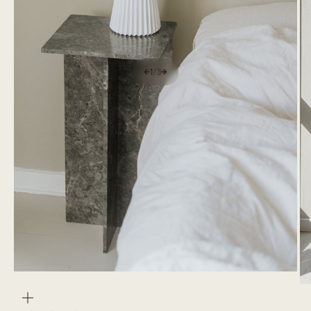
1
/
3
Zoom