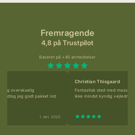
Fremragende
4,8 på Trustpilot
Baseret på +40 anmeldelser
Christian Thisgaard
em og overskuelig
Fantastisk sted med masser a
modtog jeg godt pakket ind
ikke mindst kyndig vejledning 
e.
1. okt. 2025