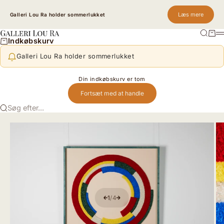
Spring til indhold
Læs mere
Galleri Lou Ra holder sommerlukket
Søg
Kurv
Galleri Lou Ra
M
Indkøbskurv
Galleri Lou Ra holder sommerlukket
Din indkøbskurv er tom
Fortsæt med at handle
Søg efter...
1
/
4