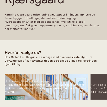
Kathrine Kjærsgaard tufter unika vægtæpper i hånden. Mønstre og
farver bygger fortællinger, der vækker undren og leg.
Hvert tæppe er tuftet med en danellanål. Hver løkke skabt i
genbrugsgarn. Det giver tæpperne dybde og struktur – og en historie,
der starter før motivet.
Hvorfor vælge os?
Hos Galleri Lou Ra gør vi os umage med hver eneste detalje – fra
udvælgelsen af kunstværker til den personlige dialog og leveringen
hjem til dig.
Unik kunst, håndplukket med omhu
Vi udvælger kunstværker med fokus på kvalitet, originalitet
Hurtig og si
og kunstnerisk integritet, så du får værker, der ikke findes
Vi sørger fo
overalt.
dit kunstvær