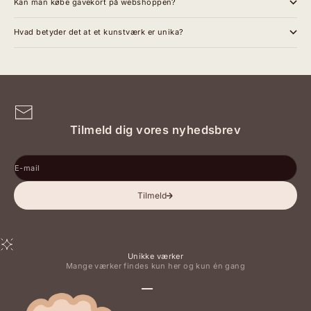
Kan man købe gavekort på webshoppen?
Hvad betyder det at et kunstværk er unika?
Tilmeld dig vores nyhedsbrev
E-mail
Tilmeld
Unikke værker
Mange værker findes kun her og kun én gang
Gå til element 1
Gå til element 2
Gå til element 3
Gå til element 4