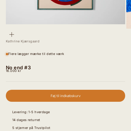
Zoom
Kathrine Kjærsgaard
Flere lægger mærke til dette værk
No end #3
Salgspris
16.000 kr
Føj til indkøbskurv
Levering: 1-5 hverdage
14 dages returret
5 stjerner på Trustpilot