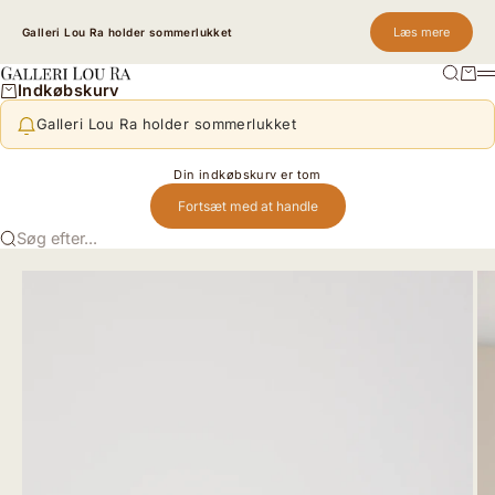
Spring til indhold
Læs mere
Galleri Lou Ra holder sommerlukket
Søg
Kurv
Galleri Lou Ra
M
Indkøbskurv
Galleri Lou Ra holder sommerlukket
Din indkøbskurv er tom
Fortsæt med at handle
Søg efter...