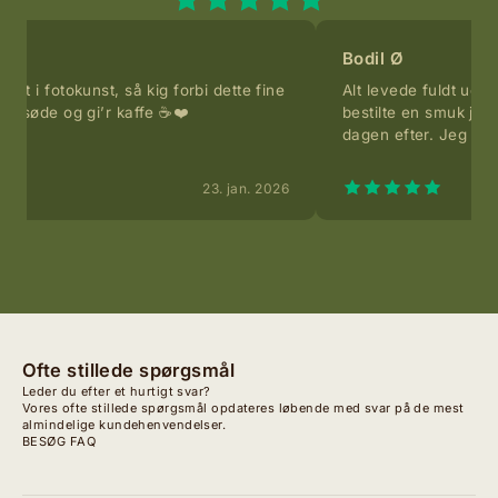
Bodil Ø
eret i fotokunst, så kig forbi dette fine
Alt levede fuldt ud o
 så søde og gi’r kaffe ☕️❤️
bestilte en smuk ju
dagen efter. Jeg han
23. jan. 2026
Ofte stillede spørgsmål
Leder du efter et hurtigt svar?
Vores ofte stillede spørgsmål opdateres løbende med svar på de mest
almindelige kundehenvendelser.
BESØG FAQ