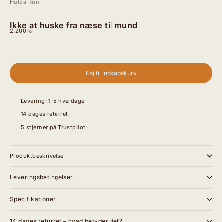
Hulda Rún
Ikke at huske fra næse til mund
Salgspris
2.200 kr
Føj til indkøbskurv
Levering: 1-5 hverdage
14 dages returret
5 stjerner på Trustpilot
Produktbeskrivelse
Leveringsbetingelser
Specifikationer
14 dages returret – hvad betyder det?