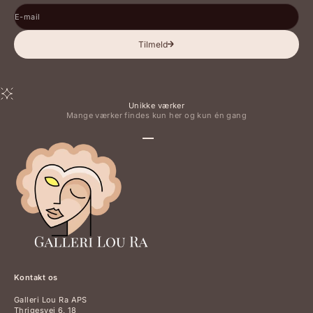
E-mail
Tilmeld
Unikke værker
Mange værker findes kun her og kun én gang
Gå til element 1
Gå til element 2
Gå til element 3
Gå til element 4
Kontakt os
Galleri Lou Ra APS
Thrigesvej 6, 18