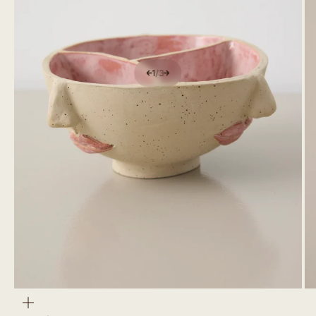
1
/
3
Zoom