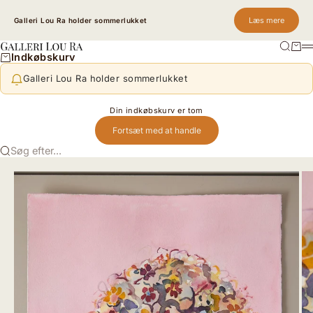
Spring til indhold
Læs mere
Galleri Lou Ra holder sommerlukket
Søg
Kurv
Galleri Lou Ra
M
Indkøbskurv
Galleri Lou Ra holder sommerlukket
Din indkøbskurv er tom
Fortsæt med at handle
Søg efter...