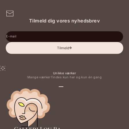
Tilmeld dig vores nyhedsbrev
E-mail
Tilmeld
Unikke værker
Mange værker findes kun her og kun én gang
Gå til element 1
Gå til element 2
Gå til element 3
Gå til element 4