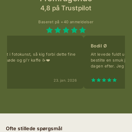
4,8 på Trustpilot
Baseret på +40 anmeldelser
Bodil Ø
eret i fotokunst, så kig forbi dette fine
Alt levede fuldt ud o
 så søde og gi’r kaffe ☕️❤️
bestilte en smuk ju
dagen efter. Jeg han
23. jan. 2026
Ofte stillede spørgsmål