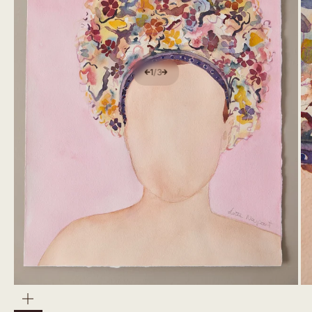
1
/
3
Zoom