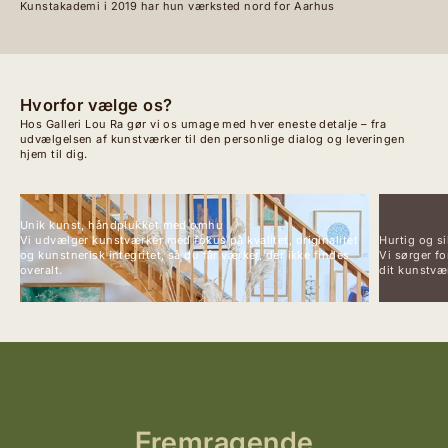
Kunstakademi i 2019 har hun værksted nord for Aarhus
Hvorfor vælge os?
Hos Galleri Lou Ra gør vi os umage med hver eneste detalje – fra
udvælgelsen af kunstværker til den personlige dialog og leveringen
hjem til dig.
Unik kunst, håndplukket med omhu
Vi udvælger kunstværker med fokus på kvalitet, originalitet
Hurtig og si
og kunstnerisk integritet, så du får værker, der ikke findes
Vi sørger fo
overalt.
dit kunstvær
Fremragende