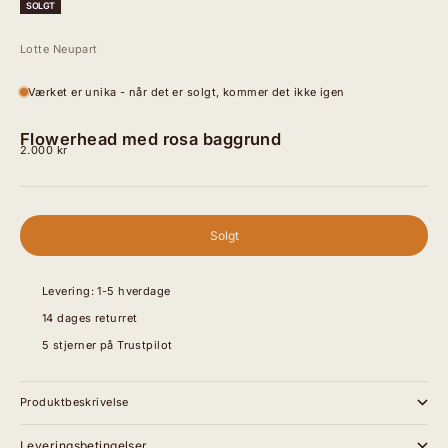
SOLGT
Lotte Neupart
Værket er unika - når det er solgt, kommer det ikke igen
Flowerhead med rosa baggrund
Salgspris
2.000 kr
Solgt
Levering: 1-5 hverdage
14 dages returret
5 stjerner på Trustpilot
Produktbeskrivelse
Leveringsbetingelser