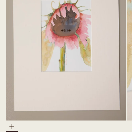
1
/
3
Zoom