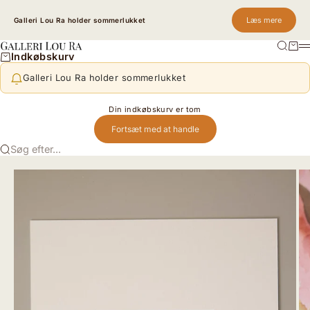
Spring til indhold
Læs mere
Galleri Lou Ra holder sommerlukket
Søg
Kurv
Galleri Lou Ra
M
Indkøbskurv
Galleri Lou Ra holder sommerlukket
Din indkøbskurv er tom
Fortsæt med at handle
Søg efter...