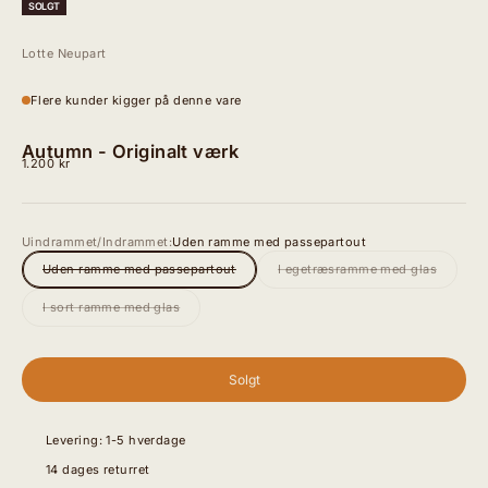
SOLGT
Lotte Neupart
Flere kunder kigger på denne vare
Autumn - Originalt værk
Salgspris
1.200 kr
Uindrammet/Indrammet:
Uden ramme med passepartout
Uden ramme med passepartout
I egetræsramme med glas
I sort ramme med glas
Solgt
Levering: 1-5 hverdage
14 dages returret