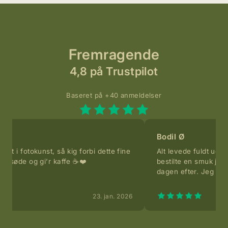
Fremragende
4,8 på Trustpilot
Baseret på +40 anmeldelser
Bodil Ø
forbi dette fine
Alt levede fuldt ud op til forventningerne. J
️❤️
bestilte en smuk julegave online og modto
dagen efter. Jeg handler der meget gerne i
23. jan. 2026
15.