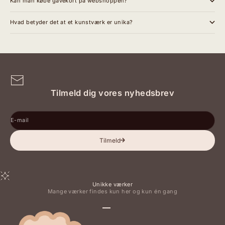
Kan man købe gavekort på webshoppen?
Hvad betyder det at et kunstværk er unika?
Tilmeld dig vores nyhedsbrev
E-mail
Tilmeld
Unikke værker
Mange værker findes kun her og kun én gang
Gå til element 1
Gå til element 2
Gå til element 3
Gå til element 4