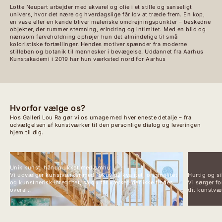
Lotte Neupart arbejder med akvarel og olie i et stille og sanseligt
univers, hvor det nære og hverdagslige får lov at træde frem. En kop,
en vase eller en kande bliver maleriske omdrejningspunkter – beskedne
objekter, der rummer stemning, erindring og intimitet. Med en blid og
nænsom farveholdning ophøjer hun det almindelige til små
koloristiske fortællinger. Hendes motiver spænder fra moderne
stilleben og botanik til mennesker i bevægelse. Uddannet fra Aarhus
Kunstakademi i 2019 har hun værksted nord for Aarhus
Hvorfor vælge os?
Hos Galleri Lou Ra gør vi os umage med hver eneste detalje – fra
udvælgelsen af kunstværker til den personlige dialog og leveringen
hjem til dig.
Unik kunst, håndplukket med omhu
Vi udvælger kunstværker med fokus på kvalitet, originalitet
Hurtig og si
og kunstnerisk integritet, så du får værker, der ikke findes
Vi sørger fo
overalt.
dit kunstvær