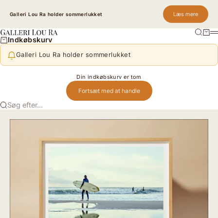
Spring til indhold
Læs mere
Galleri Lou Ra holder sommerlukket
Søg
Kurv
Galleri Lou Ra
M
Indkøbskurv
Galleri Lou Ra holder sommerlukket
Din indkøbskurv er tom
Fortsæt med at handle
Søg efter...