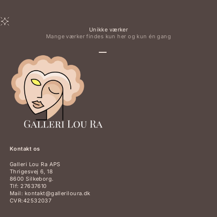
Unikke værker
Mange værker findes kun her og kun én gang
Gå til element 1
Gå til element 2
Gå til element 3
Gå til element 4
Kontakt os
Galleri Lou Ra APS
Thrigesvej 6, 18
8600 Silkeborg.
Tlf: 27637610
Mail: kontakt@galleriloura.dk
CVR:42532037