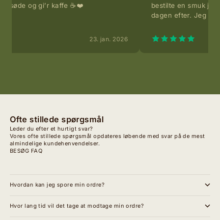
 så søde og gi’r kaffe ☕️❤️
bestilte en smuk ju
dagen efter. Jeg han
23. jan. 2026
Ofte stillede spørgsmål
Leder du efter et hurtigt svar?
Vores ofte stillede spørgsmål opdateres løbende med svar på de mest
almindelige kundehenvendelser.
BESØG FAQ
Hvordan kan jeg spore min ordre?
Hvor lang tid vil det tage at modtage min ordre?