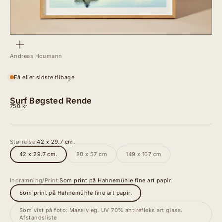
Zoom
Andreas Houmann
Få eller sidste tilbage
Surf Bøgsted Rende
Salgspris
750 kr
Størrelse:
42 x 29.7 cm.
42 x 29.7 cm.
80 x 57 cm
149 x 107 cm
Indramning/Print:
Som print på Hahnemühle fine art papir.
Som print på Hahnemühle fine art papir.
Som vist på foto: Massiv eg. UV 70% antirefleks art glass.
Afstandsliste